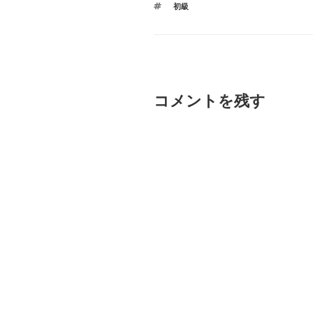
タ
初級
ゴ
グ
リ
ー
コメントを残す