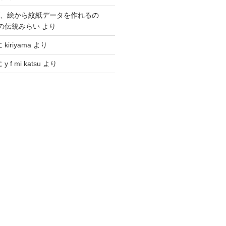
ば、絵から紋紙データを作れるの
の伝統みらい
より
に
kiriyama
より
に
y f mi katsu
より