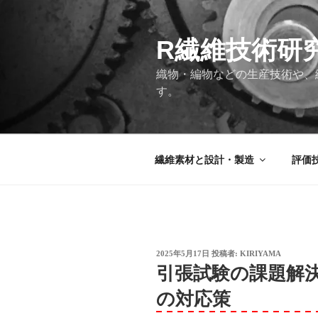
コ
ン
テ
R繊維技術研
ン
織物・編物などの生産技術や、
ツ
す。
へ
ス
キ
ッ
繊維素材と設計・製造
評価
プ
投
2025年5月17日
投稿者:
KIRIYAMA
稿
引張試験の課題解
日:
の対応策