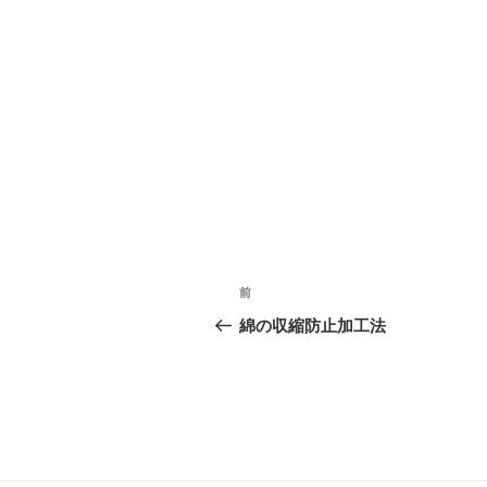
投
前
前
稿
の
綿の収縮防止加工法
投
ナ
稿
ビ
ゲ
ー