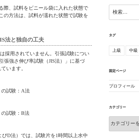
検
る際、試料をビニール袋に入れた状態で
索:
この方法は、試料が濡れた状態で試験を
タグ
IS法と独自の工夫
上級
中級
法は採用されていません。引張試験につい
.14.1「引張強さ伸び率試験（JIS法）」に基づ
れています。
固定ページ
プロフィール
）の試験：A法
カテゴリー
）の試験：B法
カ
テ
ゴ
びD法）では、試験片を1時間以上水中