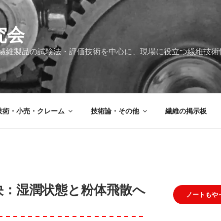
究会
繊維製品の試験法・評価技術を中心に、現場に役立つ繊維技術
技術・小売・クレーム
技術論・その他
繊維の掲示板
決：湿潤状態と粉体飛散へ
ノートもや