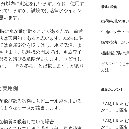
リ
1分以内に測定を行います。なお、使用す
ー
最近の投稿
れていますが、試験では蒸留水やイオン
思います。
出荷納期が短
断時に水が飛び散ることがあるため、前述
生地のタテ・
は実用的であると思います。JIS法に準
織物技法：縫
では金属部分を取り外し、水で洗浄、よ
させます。試験機の周辺では、キムワイ
機能性試験の評
怠ると錆びる危険があります。（どうし
ピリング（毛
合は、「JISを参考」と記載しまう手があり
方法
と実用例
最近のコメント
が飛び散る試料にもビニール袋を用いる
「AIを用いれ
のようなケースが該当します。
か？」
に
匿名
「AIを用いれ
な物質を吸着している場合
か？」
に
匿名
細かく割れてしまう場合（例：炭素繊維