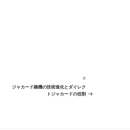
次
次
の
ジャカード織機の技術進化とダイレク
投
トジャカードの役割
稿