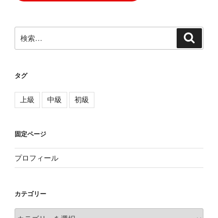
検
検
索
索:
タグ
上級
中級
初級
固定ページ
プロフィール
カテゴリー
カ