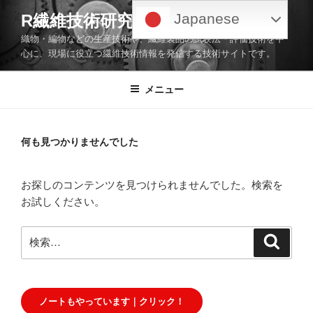
コ
Japanese
R繊維技術研究会
ン
織物・編物などの生産技術や、繊維製品の試験法・評価技術を中
テ
心に、現場に役立つ繊維技術情報を発信する技術サイトです。
ン
ツ
メニュー
へ
ス
キ
ッ
何も見つかりませんでした
プ
お探しのコンテンツを見つけられませんでした。検索を
お試しください。
検
検
索
索:
ノートもやっています｜クリック！